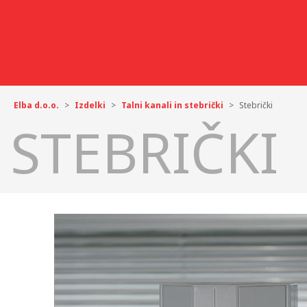
Elba d.o.o.
>
Izdelki
>
Talni kanali in stebrički
>
Stebrički
STEBRIČKI