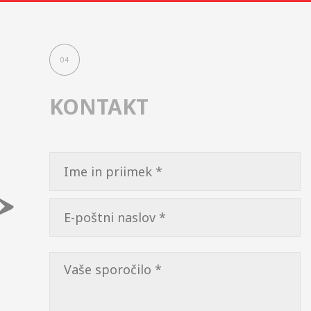
04
KONTAKT
Please
leave
this
field