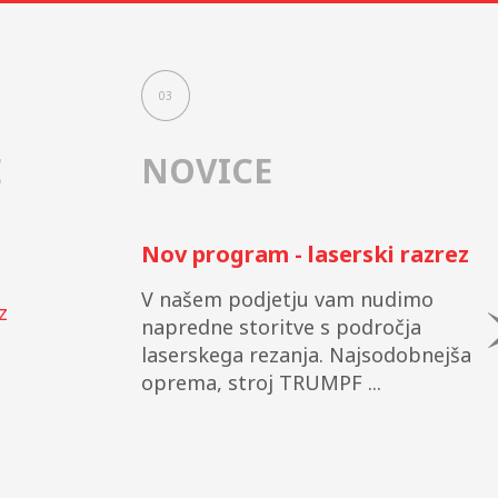
03
E
NOVICE
Nov program - laserski razrez
V našem podjetju vam nudimo
z
napredne storitve s področja
laserskega rezanja. Najsodobnejša
oprema, stroj TRUMPF ...