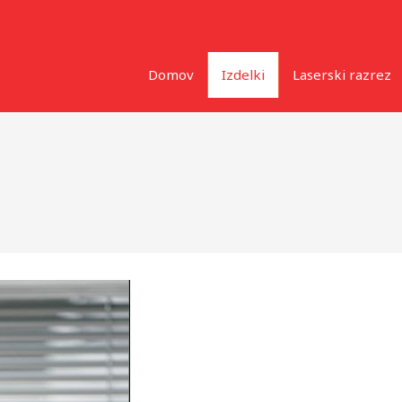
Domov
Izdelki
Laserski razrez