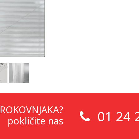
ROKOVNJAKA?
01 24 
pokličite nas