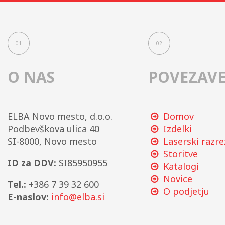
01
02
O NAS
POVEZAV
ELBA Novo mesto, d.o.o.
Domov
Podbevškova ulica 40
Izdelki
SI-8000, Novo mesto
Laserski razre
Storitve
ID za DDV:
SI85950955
Katalogi
Novice
Tel.:
+386 7 39 32 600
O podjetju
E-naslov:
info@elba.si