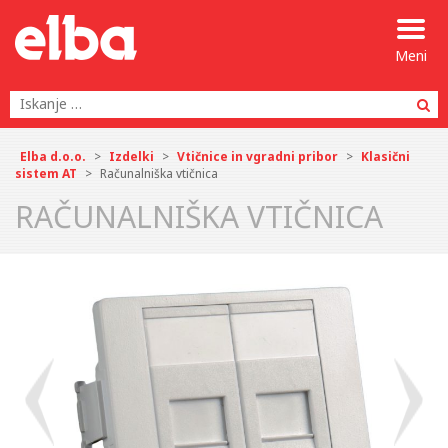
Meni
Po
Elba d.o.o.
>
Izdelki
>
Vtičnice in vgradni pribor
>
Klasični
sistem AT
>
Računalniška vtičnica
RAČUNALNIŠKA VTIČNICA