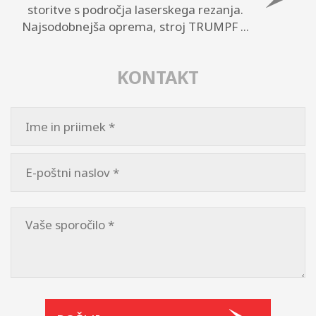
storitve s področja laserskega rezanja.
Najsodobnejša oprema, stroj TRUMPF ...
KONTAKT
Please
leave
this
field
empty.