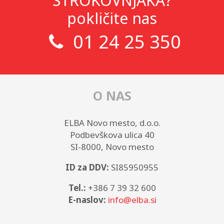
STROKOVNJAKA?
pokličite nas
01 24 25 350
O NAS
ELBA Novo mesto, d.o.o.
Podbevškova ulica 40
SI-8000, Novo mesto
ID za DDV:
SI85950955
Tel.:
+386 7 39 32 600
E-naslov:
info@elba.si