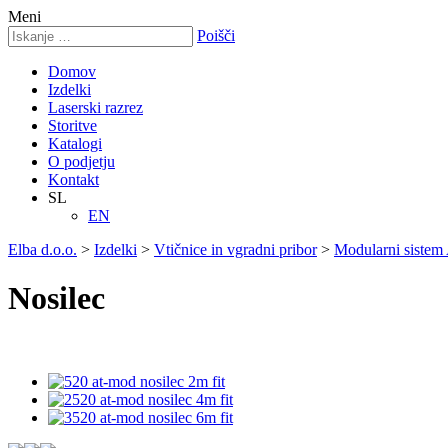
Meni
Poišči
Domov
Izdelki
Laserski razrez
Storitve
Katalogi
O podjetju
Kontakt
SL
EN
Elba d.o.o.
>
Izdelki
>
Vtičnice in vgradni pribor
>
Modularni sistem
Nosilec