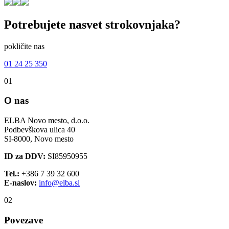
Potrebujete
nasvet
strokovnjaka?
pokličite nas
01 24 25 350
01
O nas
ELBA Novo mesto, d.o.o.
Podbevškova ulica 40
SI-8000, Novo mesto
ID za DDV:
SI85950955
Tel.:
+386 7 39 32 600
E-naslov:
info@elba.si
02
Povezave