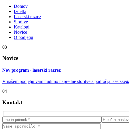
Domov
Izdelki
Laserski razrez
Storitve
Katalogi
Novice
O podjetju
03
Novice
Nov program - laserski razrez
V našem podjetju vam nudimo napredne storitve s področja laserskeg
04
Kontakt
Please