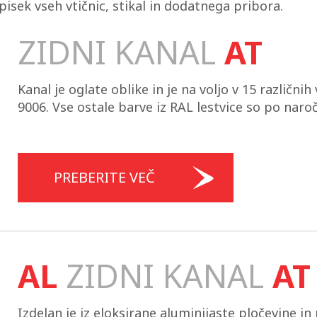
isek vseh vtičnic, stikal in dodatnega pribora.
ZIDNI KANAL
AT
Kanal je oglate oblike in je na voljo v 15 različni
9006. Vse ostale barve iz RAL lestvice so po naroč
PREBERITE VEČ
AL
ZIDNI KANAL
AT
Izdelan je iz eloksirane aluminijaste pločevine in 