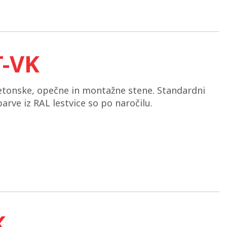
T-VK
etonske, opečne in montažne stene. Standardni
arve iz RAL lestvice so po naročilu.
K