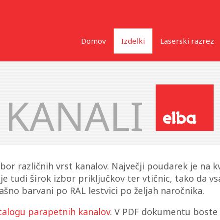
Domov
Izdelki
Laserski razrez
 KANALI
 različnih vrst kanalov. Največji poudarek je na kva
e tudi širok izbor priključkov ter vtičnic, tako da v
rašno barvani po RAL lestvici po željah naročnika.
talogu parapetnih kanalov
. V PDF dokumentu boste 