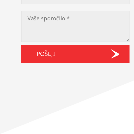
Please
leave
this
field
empty.