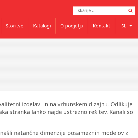
Po
Storitve
Katalogi
O podjetju
Kontakt
SL
litetni izdelavi in na vrhunskem dizajnu. Odlikuje
saka stranka lahko najde ustrezno rešitev. Kanali so
našli natančne dimenzije posameznih modelov z