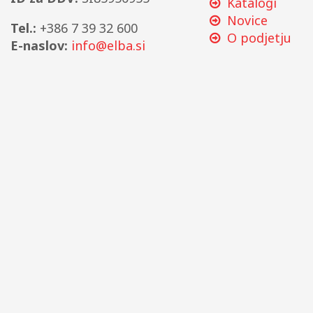
Katalogi
Novice
Tel.:
+386 7 39 32 600
O podjetju
E-naslov:
info@elba.si