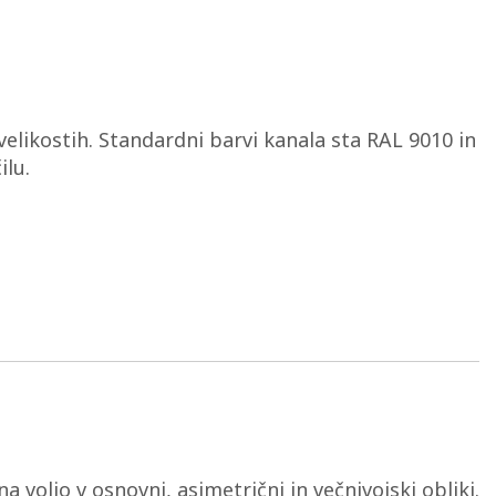
h velikostih. Standardni barvi kanala sta RAL 9010 in
ilu.
na voljo v osnovni, asimetrični in večnivojski obliki.