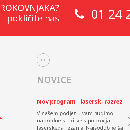
ROKOVNJAKA?
01 24 
pokličite nas
03
E
NOVICE
Nov program - laserski razrez
V našem podjetju vam nudimo
z
napredne storitve s področja
laserskega rezanja. Najsodobnejša