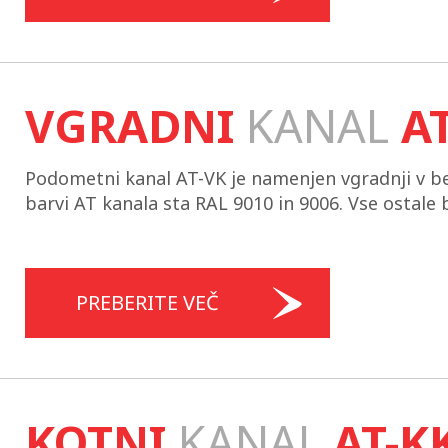
VGRADNI
KANAL
A
Podometni kanal AT-VK je namenjen vgradnji v b
barvi AT kanala sta RAL 9010 in 9006. Vse ostale b
PREBERITE VEČ
KOTNI
KANAL
AT-K