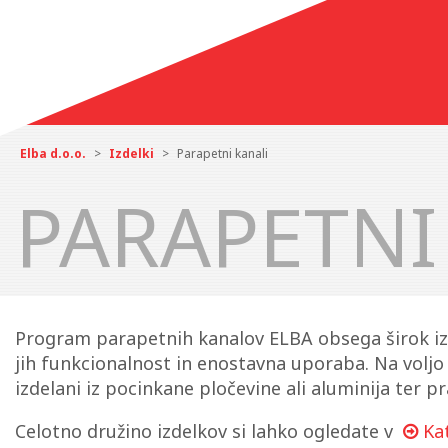
Elba d.o.o.
>
Izdelki
>
Parapetni kanali
PARAPETNI
Program parapetnih kanalov ELBA obsega širok izbor
jih funkcionalnost in enostavna uporaba. Na voljo j
izdelani iz pocinkane pločevine ali aluminija ter p
Celotno družino izdelkov si lahko ogledate v
Ka