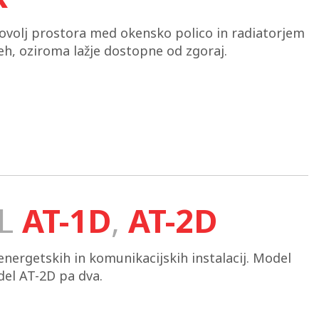
i dovolj prostora med okensko polico in radiatorjem
tleh, oziroma lažje dostopne od zgoraj.
L
AT-1D
,
AT-2D
energetskih in komunikacijskih instalacij. Model
el AT-2D pa dva.