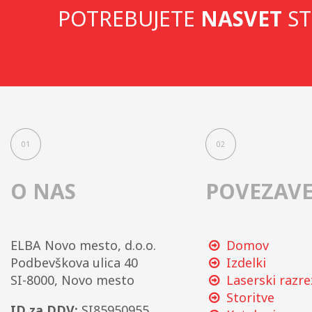
POTREBUJETE
NASVET
ST
01
02
O NAS
POVEZAV
ELBA Novo mesto, d.o.o.
Domov
Podbevškova ulica 40
Izdelki
SI-8000, Novo mesto
Laserski razre
Storitve
ID za DDV:
SI85950955