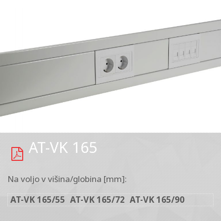
AT-VK 165
Na voljo v višina/globina [mm]:
AT-VK 165/55
AT-VK 165/72
AT-VK 165/90