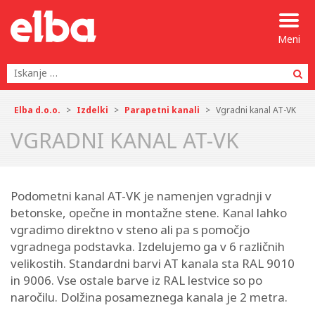
Meni
Po
Elba d.o.o.
>
Izdelki
>
Parapetni kanali
>
Vgradni kanal AT-VK
VGRADNI KANAL AT-VK
Podometni kanal AT-VK je namenjen vgradnji v
betonske, opečne in montažne stene. Kanal lahko
vgradimo direktno v steno ali pa s pomočjo
vgradnega podstavka. Izdelujemo ga v 6 različnih
velikostih. Standardni barvi AT kanala sta RAL 9010
in 9006. Vse ostale barve iz RAL lestvice so po
naročilu. Dolžina posameznega kanala je 2 metra.