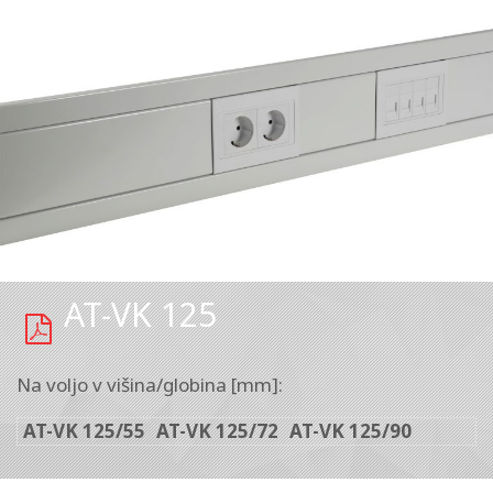
AT-VK 125
Na voljo v višina/globina [mm]:
AT-VK 125/55
AT-VK 125/72
AT-VK 125/90