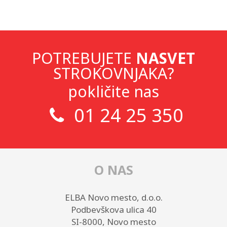
POTREBUJETE
NASVET
STROKOVNJAKA?
pokličite nas
01 24 25 350
O NAS
ELBA Novo mesto, d.o.o.
Podbevškova ulica 40
SI-8000, Novo mesto