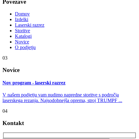
Povezave
Domov
Izdelki
Laserski razrez
Storitve
Katalogi
Novice
O podjetju
03
Novice
Nov program - laserski razrez
V našem podjetju vam nudimo napredne storitve s področja
laserskega rezanja. Najsodobnejša oprema, stroj TRUMPF ...
04
Kontakt