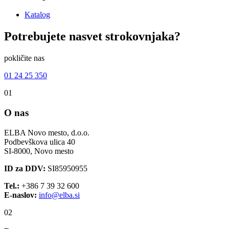
Katalog
Potrebujete
nasvet
strokovnjaka?
pokličite nas
01 24 25 350
01
O nas
ELBA Novo mesto, d.o.o.
Podbevškova ulica 40
SI-8000, Novo mesto
ID za DDV:
SI85950955
Tel.:
+386 7 39 32 600
E-naslov:
info@elba.si
02