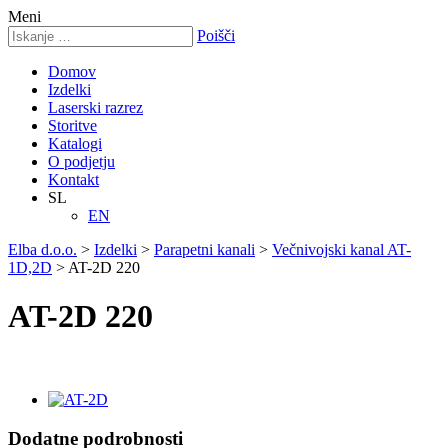
Meni
Poišči
Domov
Izdelki
Laserski razrez
Storitve
Katalogi
O podjetju
Kontakt
SL
EN
Elba d.o.o.
>
Izdelki
>
Parapetni kanali
>
Večnivojski kanal AT-
1D,2D
>
AT-2D 220
AT-2D 220
Dodatne podrobnosti