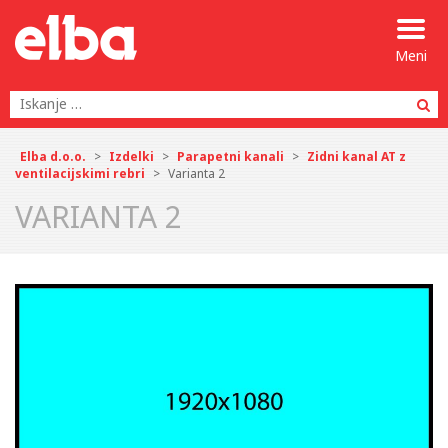
Meni
Po
Elba d.o.o.
>
Izdelki
>
Parapetni kanali
>
Zidni kanal AT z
ventilacijskimi rebri
>
Varianta 2
VARIANTA 2