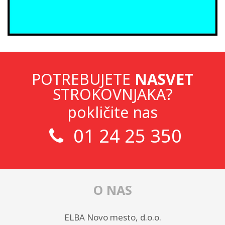
POTREBUJETE
NASVET
STROKOVNJAKA?
pokličite nas
01 24 25 350
O NAS
ELBA Novo mesto, d.o.o.