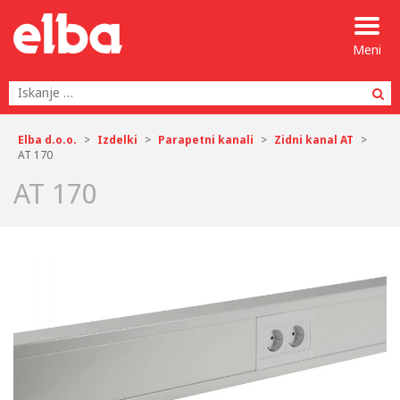
Meni
Po
Elba d.o.o.
>
Izdelki
>
Parapetni kanali
>
Zidni kanal AT
>
AT 170
AT 170