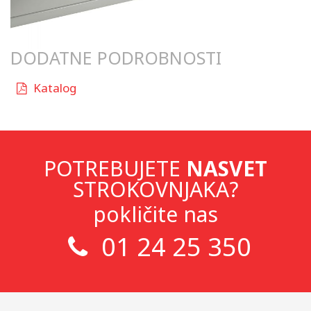
DODATNE PODROBNOSTI
Katalog
POTREBUJETE
NASVET
STROKOVNJAKA?
pokličite nas
01 24 25 350